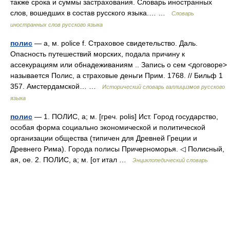
также срока и суммы застрахования. Словарь иностранных
слов, вошедших в состав русского языка.… …
Словарь
иностранных слов русского языка
полис
— а, м. police f. Страховое свидетельство. Даль.
Опасность путешествий морских, подала причину к
ассекурациям или обнадеживаниям .. Запись о сем <договоре>
называется Полис, а страховые деньги Прим. 1768. // Бильф 1
357. Амстердамской… …
Исторический словарь галлицизмов русского
языка
полис
— 1. ПОЛИС, а; м. [греч. polis] Ист. Город государство,
особая форма социально экономической и политической
организации общества (типичен для Древней Греции и
Древнего Рима). Города полисы Причерноморья. ◁ Полисный,
ая, ое. 2. ПОЛИС, а; м. [от итал …
Энциклопедический словарь