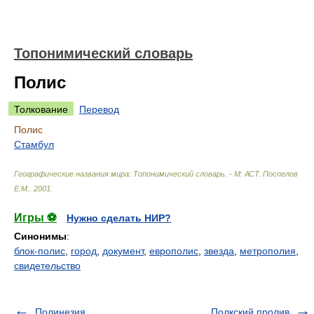
Топонимический словарь
Полис
Толкование
Перевод
Полис
Стамбул
Географические названия мира: Топонимический словарь. - М: АСТ
.
Поспелов
Е.М.
.
2001
.
Игры ⚽
Нужно сделать НИР?
Синонимы
:
блок-полис
,
город
,
документ
,
европолис
,
звезда
,
метрополия
,
свидетельство
Полинезия
Полкский пролив