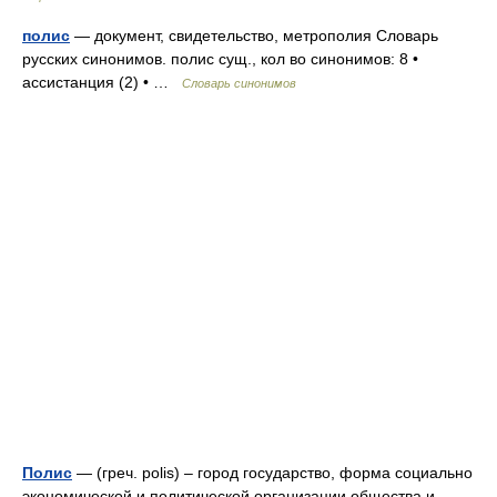
полис
— документ, свидетельство, метрополия Словарь
русских синонимов. полис сущ., кол во синонимов: 8 •
ассистанция (2) • …
Словарь синонимов
Полис
— (греч. рolis) – город государство, форма социально
экономической и политической организации общества и